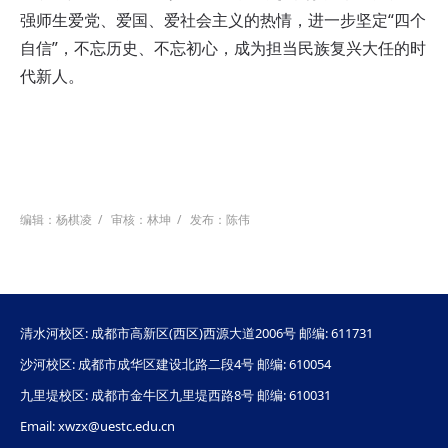
强师生爱党、爱国、爱社会主义的热情，进一步坚定“四个
自信”，不忘历史、不忘初心，成为担当民族复兴大任的时
代新人。
编辑：杨棋凌
/
审核：林坤
/
发布：陈伟
清水河校区: 成都市高新区(西区)西源大道2006号 邮编: 611731
沙河校区: 成都市成华区建设北路二段4号 邮编: 610054
九里堤校区: 成都市金牛区九里堤西路8号 邮编: 610031
Email: xwzx@uestc.edu.cn