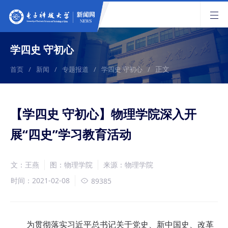
学四史 守初心
正文
首页
/
新闻
/
专题报道
/
学四史 守初心
/
【学四史 守初心】物理学院深入开
展“四史”学习教育活动
文：王燕
图：物理学院
来源：物理学院
时间：2021-02-08
89385
为贯彻落实习近平总书记关于党史、新中国史、改革