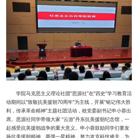
学院马克思主义理论社团“思源社”在“四史”学习教育活
动期间以“致敬抗美援朝70周年”为主线，开展“铭记伟大胜
利，传承革命精神”主题社团活动，校党委副书记申小蓉出
席。思源社同学带领大家 “云游”丹东抗美援朝纪念馆，一
起感受抗美援朝战争的重大意义。申小蓉鼓励同学们要发
扬抗美援朝精神、两弹一星精神，努力攻克科技难关，为