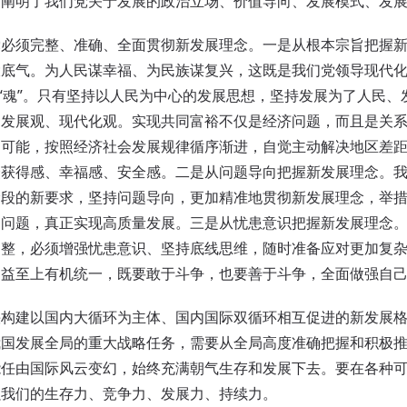
，阐明了我们党关于发展的政治立场、价值导向、发展模式、发
须完整、准确、全面贯彻新发展理念。一是从根本宗旨把握新
大底气。为人民谋幸福、为民族谋复兴，这既是我们党领导现代
和“魂”。只有坚持以人民为中心的发展思想，坚持发展为了人民
的发展观、现代化观。实现共同富裕不仅是经济问题，而且是关
和可能，按照经济社会发展规律循序渐进，自觉主动解决地区差
众获得感、幸福感、安全感。二是从问题导向把握新发展理念。
阶段的新要求，坚持问题导向，更加精准地贯彻新发展理念，举
的问题，真正实现高质量发展。三是从忧患意识把握新发展理念
调整，必须增强忧患意识、坚持底线思维，随时准备应对更加复
利益至上有机统一，既要敢于斗争，也要善于斗争，全面做强自
建以国内大循环为主体、国内国际双循环相互促进的新发展格局
我国发展全局的重大战略任务，需要从全局高度准确把握和积极
能任由国际风云变幻，始终充满朝气生存和发展下去。要在各种
强我们的生存力、竞争力、发展力、持续力。