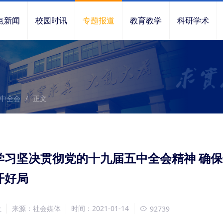
点新闻
校园时讯
专题报道
教育教学
科研学术
中全会
/
正文
学习坚决贯彻党的十九届五中全会精神 确
开好局
社
来源：社会媒体
时间：2021-01-14
92739