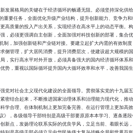
发展格局的关键在于经济循环的畅通无阻。必须坚持深化供给
”的重要任务，全面优化升级产业结构，提升创新能力、竞争力
和更高质量的投入产出关系，实现经济在高水平上的动态平衡。
自强，必须更强调自主创新，全面加强对科技创新的部署，集合
制机制，加强创新链和产业链对接。要建立起扩大内需的有效制
需求侧管理，扩大居民消费，提升消费层次，使建设超大规模的
格局，实行高水平对外开放，必须具备强大的国内经济循环体系
新优势，重视以国际循环提升国内大循环效率和水平，改善我国
。
党对社会主义现代化建设的全面领导。贯彻落实党的十九届五
神紧密结合起来，不断推进国家治理体系和治理能力现代化，推
加科学合理、在体制机制上更加完备完善、在运行管理上更加高
建议》，各级领导干部特别是高级干部要原原本本学习、逐条逐
和创新点，发扬理论联系实际的优良学风，立足当前、着眼长远
特别是高级干部必须立足中华民族伟大复兴战略全局和世界百年