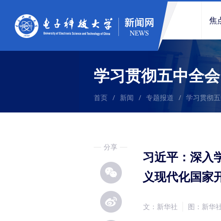
焦
学习贯彻五中全会
首页
/
新闻
/
专题报道
/
学习贯彻五
分享
习近平：深入
义现代化国家
文：新华社
图：新华