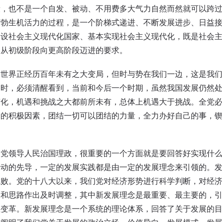
段，也不是一个自发、被动、不用费多大气力自然而然就可以跨
蓬勃生机活力的过程，是一个阶梯式递进、不断发展进步、日益
建设社会主义现代化国家、基本实现社会主义现代化，既是社会
义从初级阶段向更高阶段迈进的要求。
界正经历百年未有之大变局，但时与势在我们一边，这是我们
同时，必须清醒看到，当前和今后一个时期，虽然我国发展仍然
变化，机遇和挑战之大都前所未有，总体上机遇大于挑战。全党
动的积极因素，团结一切可以团结的力量，全力办好自己的事，
领导人民治国理政，很重要的一个方面就是要回答好实现什么
行动的先导，一定的发展实践都是由一定的发展理念来引领的。
成败。党的十八大以来，我们党对经济形势进行科学判断，对经
念和思路作出及时调整，其中新发展理念是最重要、最主要的，
性变革。新发展理念是一个系统的理论体系，回答了关于发展的