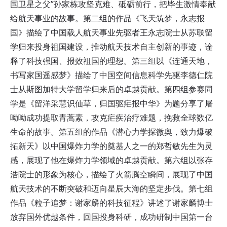
国卫星之父”孙家栋攻坚克难、砥砺前行，把毕生激情奉献
给航天事业的故事。第二组的作品《飞天筑梦，永志报
国》描绘了中国载人航天事业先驱者王永志院士从苏联留
学归来投身祖国建设，推动航天技术自主创新的事迹，诠
释了科技强国、报效祖国的理想。第三组以《连通天地，
书写家国遥感梦》描绘了中国空间信息科学先驱李德仁院
士从斯图加特大学留学归来后的卓越贡献。
第四组参赛同
学是《留洋采慧识仙草，归国驱疟报中华》为题分享了屠
呦呦成功提取青蒿素，攻克疟疾治疗难题，挽救全球数亿
生命的故事。
第五组的作品《潜心力学探微奥，致力爆破
拓新天》以中国爆炸力学的奠基人之一的郑哲敏先生为灵
感，展现了他在爆炸力学领域的卓越贡献。第六组以张存
浩院士的形象为核心，描绘了火箭腾空瞬间，展现了中国
航天技术的不断突破和迈向星辰大海的坚定步伐。
第七组
作品《粒子追梦：谢家麟的科技征程》讲述了谢家麟博士
放弃国外优越条件，回国投身科研，成功研制中国第一台