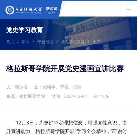
党史学习教育
正文
首页
/
新闻
/
专题报道
/
党史学习教育
/
格拉斯哥学院开展党史漫画宣讲比赛
文：谢冰洁
图：臧绪丰、李根、张瀚
来源：格拉斯哥学院
时间：2024-12-04
1376
12月3日，为更好坚定理想信念，增强党性意识，提
升宣讲能力，格拉斯哥学院开展“学习全会精神，‘画’说时