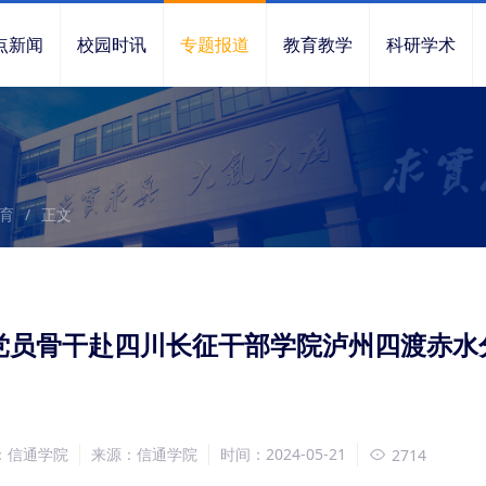
点新闻
校园时讯
专题报道
教育教学
科研学术
育
/
正文
党员骨干赴四川长征干部学院泸州四渡赤水
：信通学院
来源：信通学院
时间：2024-05-21
2714