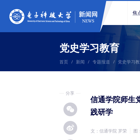
焦
党史学习教育
首页
/
新闻
/
专题报道
/
党史学习教
分享
信通学院师生
践研学
文：信通学院 罗荣
图