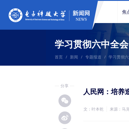
焦
学习贯彻六中全会
首页
/
新闻
/
专题报道
/
学习贯彻六
分享
人民网：培养
文：叶本乾
来源：马