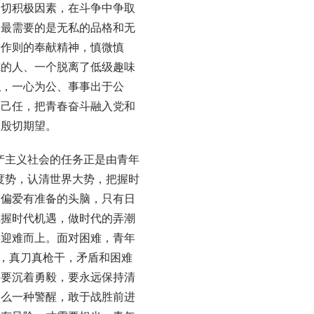
一切积极因素，在斗争中争取
神最需要的是无私的品格和无
身作则的奉献精神，慎微慎
德的人、一个脱离了低级趣味
私，一心为公、事事出于公
为己任，把青春奋斗融入党和
的殷切期望。
产主义社会的任务正是由青年
度势，认清世界大势，把握时
只偏爱有准备的头脑，只有日
把握时代机遇，做时代的弄潮
要迎难而上。面对困难，青年
心，真刀真枪干，矛盾和困难
越要沉着勇毅，要永远保持清
那么一种警醒，敢于战胜前进