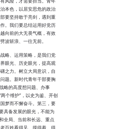
为有风险，才需要担当。青年
政治本色，以居安思危的政治
干部要坚持敢于亮剑，遇到重
工作。我们要总结运用好党历
险越向前的大无畏气概，有效
船劈波斩浪、一往无前。
战略、运用策略，是我们党
世界眼光、历史眼光，提高观
磅礴之力。树立大局意识，自
想问题。新时代青年干部要胸
和战略的高度想问题、办事
“两个维护”，以史为鉴、开创
中国梦而不懈奋斗。第三，要
部要具备发展的眼光，不能为
部和全局、当前和长远、重点
让老百姓看得见、摸得着、得