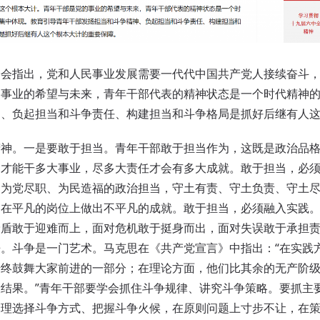
指出，党和人民事业发展需要一代代中国共产党人接续奋斗，
的事业的希望与未来，青年干部代表的精神状态是一个时代精神
神、负起担当和斗争责任、构建担当和斗争格局是抓好后继有人
。一是要敢于担当。青年干部敢于担当作为，这既是政治品格
当才能干多大事业，尽多大责任才会有多大成就。敢于担当，必
、为党尽职、为民造福的政治担当，守土有责、守土负责、守土
，在平凡的岗位上做出不平凡的成就。敢于担当，必须融入实践
矛盾敢于迎难而上，面对危机敢于挺身而出，面对失误敢于承担
。斗争是一门艺术。马克思在《共产党宣言》中指出：“在实践
始终鼓舞大家前进的一部分；在理论方面，他们比其余的无产阶
结果。”青年干部要学会抓住斗争规律、讲究斗争策略。要抓主
合理选择斗争方式、把握斗争火候，在原则问题上寸步不让，在