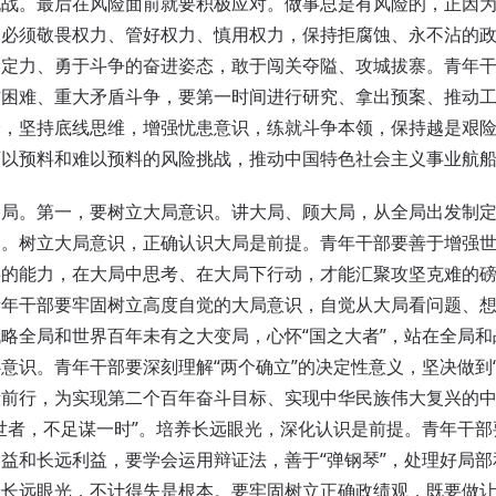
挑战。最后在风险面前就要积极应对。做事总是有风险的，正因
，必须敬畏权力、管好权力、慎用权力，保持拒腐蚀、永不沾的
略定力、勇于斗争的奋进姿态，敢于闯关夺隘、攻城拔寨。青年
作困难、重大矛盾斗争，要第一时间进行研究、拿出预案、推动
验，坚持底线思维，增强忧患意识，练就斗争本领，保持越是艰
可以预料和难以预料的风险挑战，推动中国特色社会主义事业航
。第一，要树立大局意识。讲大局、顾大局，从全局出发制定
道。树立大局意识，正确认识大局是前提。青年干部要善于增强
事的能力，在大局中思考、在大局下行动，才能汇聚攻坚克难的
青年干部要牢固树立高度自觉的大局意识，自觉从大局看问题、
略全局和世界百年未有之大变局，心怀“国之大者”，站在全局
意识。青年干部要深刻理解“两个确立”的决定性意义，坚决做到
毅前行，为实现第二个百年奋斗目标、实现中华民族伟大复兴的
世者，不足谋一时”。培养长远眼光，深化认识是前提。青年干
益和长远利益，要学会运用辩证法，善于“弹钢琴”，处理好局
养长远眼光，不计得失是根本。要牢固树立正确政绩观，既要做