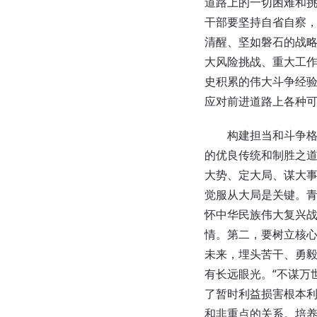
道路上的一切困难和
干部要坚持自省自察
清醒、坚如磐石的战
大风险挑战、重大工
史积累的伟大斗争经
应对前进道路上各种
构建担当和斗争格局
的优良传统和制胜之
大势、定大局、谋大
觉服从大局是关键。
怀中华民族伟大复兴战
情。第二，要树立核心
未来，埋头苦干、勇
有长远眼光。“不谋万
了暂时利益损害根本利
和非重点的关系。培