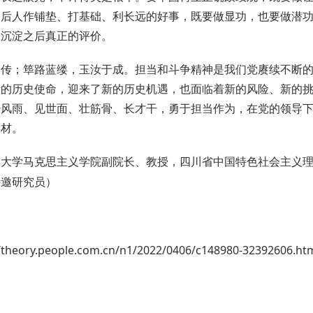
为后人作铺垫、打基础、利长远的好事，既要做显功，也要做潜
史沉淀之后真正的评价。
；筚路蓝缕，玉汝于成。担当和斗争精神是我们党赓续不断的
新的历史使命，迎来了新的历史机遇，也面临着新的风险、新的
经风雨、见世面、壮筋骨、长才干，勇于担当作为，在党的领导
之材。
技大学马克思主义学院副院长、教授，四川省中国特色社会主义
特邀研究员）
//theory.people.com.cn/n1/2022/0406/c148980-32392606.ht