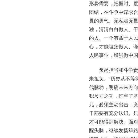
形势需要，把握时、
团结，在斗争中谋求
畏的勇气。无私者无
独，清清白白做人、
的人、一个有益于人
心，才能坦荡做人、
人民事业，增强做中
负起担当和斗争责任
来担负。”历史从不等
代脉动，明确未来方
积尺寸之功，打牢了
儿，必须主动出击，
干部要有充分认识。只
才可能得到解决。面
醒头脑，继续发扬筚