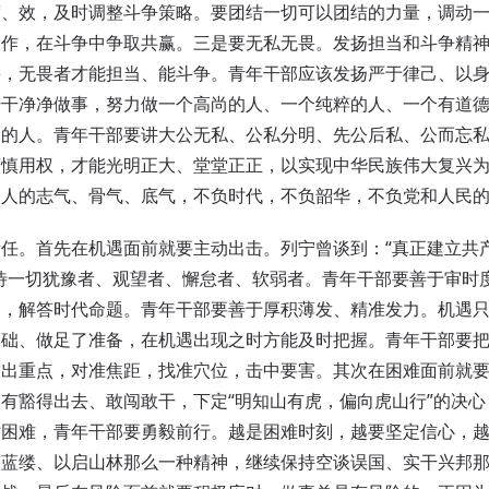
度、效，及时调整斗争策略。要团结一切可以团结的力量，调动
合作，在斗争中争取共赢。三是要无私无畏。发扬担当和斗争精
畏，无畏者才能担当、能斗争。青年干部应该发扬严于律己、以
干干净净做事，努力做一个高尚的人、一个纯粹的人、一个有道
民的人。青年干部要讲大公无私、公私分明、先公后私、公而忘
谨慎用权，才能光明正大、堂堂正正，以实现中华民族伟大复兴
国人的志气、骨气、底气，不负时代，不负韶华，不负党和人民
。首先在机遇面前就要主动出击。列宁曾谈到：“真正建立共
待一切犹豫者、观望者、懈怠者、软弱者。青年干部要善于审时
向，解答时代命题。青年干部要善于厚积薄发、精准发力。机遇
基础、做足了准备，在机遇出现之时方能及时把握。青年干部要
突出重点，对准焦距，找准穴位，击中要害。其次在困难面前就
有豁得出去、敢闯敢干，下定“明知山有虎，偏向虎山行”的决
对困难，青年干部要勇毅前行。越是困难时刻，越要坚定信心，
路蓝缕、以启山林那么一种精神，继续保持空谈误国、实干兴邦