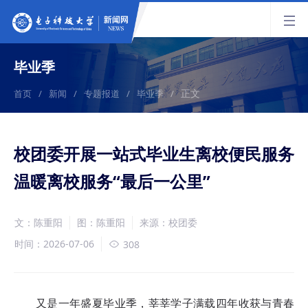
毕业季
正文
首页
/
新闻
/
专题报道
/
毕业季
/
校团委开展一站式毕业生离校便民服务
温暖离校服务“最后一公里”
文：陈重阳
图：陈重阳
来源：校团委
时间：2026-07-06
308
又是一年盛夏毕业季，莘莘学子满载四年收获与青春