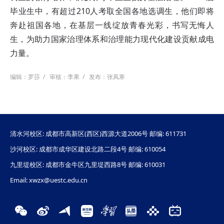
毕业生中，有超过210人考取全国各地选调生，他们即将
奔赴祖国各地，在基层一线绽放青春光彩，书写无悔人
生，为助力国家治理体系和治理能力现代化建设贡献成电
力量。
编辑：罗莎
/
审核：李果
/
发布：张凤寒
清水河校区: 成都市高新区(西区)西源大道2006号 邮编: 611731
沙河校区: 成都市成华区建设北路二段4号 邮编: 610054
九里堤校区: 成都市金牛区九里堤西路8号 邮编: 610031
Email: xwzx@uestc.edu.cn