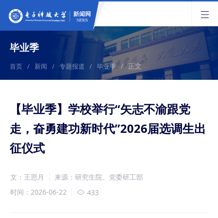
毕业季
正文
首页
/
新闻
/
专题报道
/
毕业季
/
【毕业季】学校举行“矢志不渝跟党
走，奋勇建功新时代”2026届选调生出
征仪式
文：王思月
来源：研究生院、党委研工部
时间：2026-06-22
433