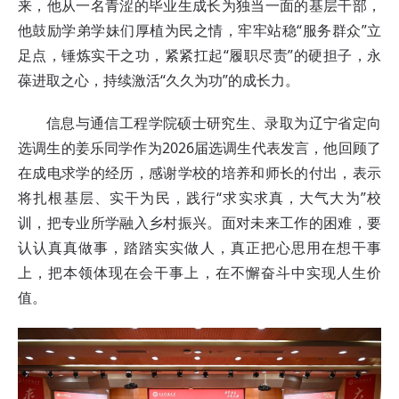
来，他从一名青涩的毕业生成长为独当一面的基层干部，
他鼓励学弟学妹们厚植为民之情，牢牢站稳“服务群众”立
足点，锤炼实干之功，紧紧扛起“履职尽责”的硬担子，永
葆进取之心，持续激活“久久为功”的成长力。
信息与通信工程学院硕士研究生、录取为辽宁省定向
选调生的姜乐同学作为2026届选调生代表发言，他回顾了
在成电求学的经历，感谢学校的培养和师长的付出，表示
将扎根基层、实干为民，践行“求实求真，大气大为”校
训，把专业所学融入乡村振兴。面对未来工作的困难，要
认认真真做事，踏踏实实做人，真正把心思用在想干事
上，把本领体现在会干事上，在不懈奋斗中实现人生价
值。