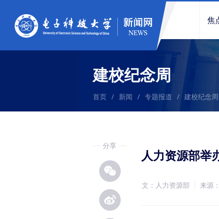
焦
建校纪念周
首页
/
新闻
/
专题报道
/
建校纪念周
分享
人力资源部举
文：人力资源部
来源