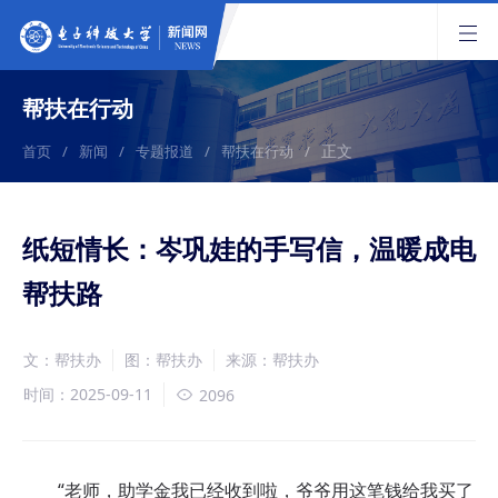
帮扶在行动
正文
首页
/
新闻
/
专题报道
/
帮扶在行动
/
纸短情长：岑巩娃的手写信，温暖成电
帮扶路
文：帮扶办
图：帮扶办
来源：帮扶办
时间：2025-09-11
2096
“老师，助学金我已经收到啦，爷爷用这笔钱给我买了