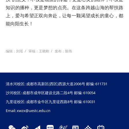
知识的播种，更是梦想的点亮。在这条跨越山海的帮扶路
上，爱与希望正双向奔赴，让每一颗渴望成长的童心，都
能向阳生长！
编辑：刘瑶
/
审核：王晓刚
/
发布：陈伟
清水河校区: 成都市高新区(西区)西源大道2006号 邮编: 611731
沙河校区: 成都市成华区建设北路二段4号 邮编: 610054
九里堤校区: 成都市金牛区九里堤西路8号 邮编: 610031
Email: xwzx@uestc.edu.cn