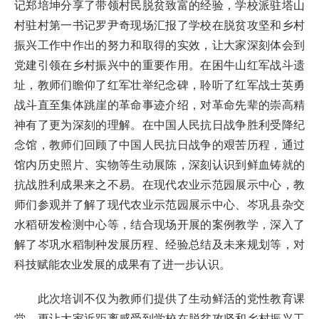
记郑培坤分享了带领村民脱贫致富的经验，学校派驻塔山
村驻村第一书记罗尹奇现场汇报了学校在脱贫攻坚和乡村
振兴工作中作出的努力和取得的实效，让大家深刻体会到
党建引领在乡村振兴中的重要作用。在困牛山红军战斗遗
址，教师们瞻仰了红军壮举纪念碑，聆听了红军战士英勇
战斗直至集体跳崖的革命事迹介绍，对革命先辈的崇高精
神有了更为深刻的理解。在中国人民抗日战争胜利受降纪
念馆，教师们回顾了中国人民抗日战争的艰苦历程，通过
馆内历史照片、实物等生动展陈，深刻认识到鲜血铸就的
抗战胜利成果来之不易。在现代农业示范园展示中心，教
师们参观并了解了现代农业示范园展示中心、岑巩县杂交
水稻研发检测中心等，结合现场开展的案例教学，深入了
解了岑巩水稻制种发展历程、经验总结及未来规划等，对
科技赋能农业发展的成果有了进一步认识。
此次培训不仅为教师们提供了生动鲜活的党性教育课
堂，更让大家近距离感受到学校在脱贫攻坚和乡村振兴工