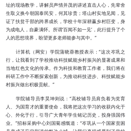
址的现场教学，讲解员声情并茂的讲述直击人心，先辈舍
生取义换今朝国泰民安，何其珍贵；塔山村实地见闻，见
证了扶贫干部的跨界成长，学校十年深耕赢乡村巨变，身
为成电人，自豪满怀。所谓‘百闻不如一见’，此行提升了个
人的思想境界，盼望更多老师能参与其中。”
计算机（网安）学院蒲晓蓉教授表示：“这次岑巩之
行，让我看到了学校推动科技赋能乡村振兴的显著成果和
当地红色文化的传承。作为科技和教育工作者，我们将在
科研工作中不断探索创新，为推动科技进步、科技赋能乡
村振兴做出积极贡献。”
学院辅导员李昊坤则说：“高校辅导员肩负着为党育
人、为国育才的重要使命，我将把这次学习的收获内化于
心、外化于行，引导广大青年学生铭记历史，投身强国伟
业。”招标采购中心刘国菊感慨道：“岑巩从一个国家贫困