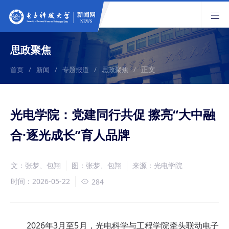
思政聚焦
正文
首页
/
新闻
/
专题报道
/
思政聚焦
/
光电学院：党建同行共促 擦亮“大中融
合·逐光成长”育人品牌
文：张梦、包翔
图：张梦、包翔
来源：光电学院
时间：2026-05-22
284
2026年3月至5月，光电科学与工程学院牵头联动电子