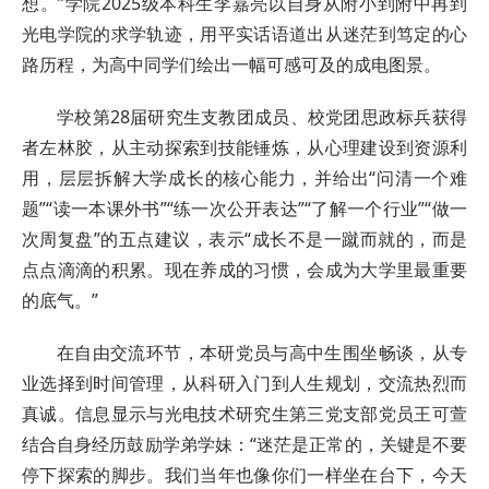
想。”学院2025级本科生李嘉亮以自身从附小到附中再到
光电学院的求学轨迹，用平实话语道出从迷茫到笃定的心
路历程，为高中同学们绘出一幅可感可及的成电图景。
学校第28届研究生支教团成员、校党团思政标兵获得
者左林胶，从主动探索到技能锤炼，从心理建设到资源利
用，层层拆解大学成长的核心能力，并给出“问清一个难
题
”“
读一本课外书
”“
练一次公开表达
”“
了解一个行业
”“
做一
次周复盘
”
的五点建议，表示“成长不是一蹴而就的，而是
点点滴滴的积累。现在养成的习惯，会成为大学里最重要
的底气。”
在自由交流环节，本研党员与高中生围坐畅谈，从专
业选择到时间管理，从科研入门到人生规划，交流热烈而
真诚。信息显示与光电技术研究生第三党支部党员王可萱
结合自身经历鼓励学弟学妹：“迷茫是正常的，关键是不要
停下探索的脚步。我们当年也像你们一样坐在台下，今天