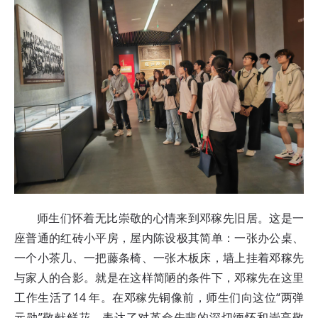
师生们怀着无比崇敬的心情来到邓稼先旧居。这是一
座普通的红砖小平房，屋内陈设极其简单：一张办公桌、
一个小茶几、一把藤条椅、一张木板床，墙上挂着邓稼先
与家人的合影。就是在这样简陋的条件下，邓稼先在这里
工作生活了14 年。在邓稼先铜像前，师生们向这位“两弹
元勋”敬献鲜花，表达了对革命先辈的深切缅怀和崇高敬