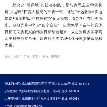
此次赴“两弹城”的社会实践，是马克思主义学院构
建“大思政课”育人格局的重要一环。通过“专题教学+实地
探访+情感共鸣+科技感知”的多元模式，引导学生在回溯历
史、致敬先辈中坚定“四个自信”，自觉将学习奋斗的具体
目标同民族复兴的伟大目标结合起来，立志为服务国家高
水平科技自立自强、建设社会主义现代化强国贡献智慧和
力量。
编辑：刘瑶
/
审核：罗莎
/
发布：王晓刚
清水河校区: 成都市高新区(西区)西源大道2006号 邮编: 611731
沙河校区: 成都市成华区建设北路二段4号 邮编: 610054
九里堤校区: 成都市金牛区九里堤西路8号 邮编: 610031
Email: xwzx@uestc.edu.cn