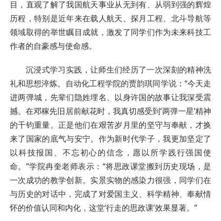
目，直观了解了我国航天事业从无到有、从弱到强的辉煌
历程，特别是近年来在载人航天、探月工程、北斗导航等
领域取得的举世瞩目成就，激发了同学们作为未来科技工
作者的自豪感与使命感。
沉浸式学习实践，让师生们经历了一次深刻的精神洗
礼和思想淬炼。自动化工程学院的贾韵琪同学说：“今天走
进两弹城，先辈们隐姓埋名、以身许国的故事让我深受震
撼。在邓稼先旧居前献花时，我真切感受到‘两弹一星’精神
的千钧重量。正是他们在艰苦岁月里的坚守与奉献，才换
来了国家的底气与安宁。作为新时代学子，我更加坚定了
以科技报国、不忘初心的信念，愿以所学践行强国使
命。”学院冉奎老师表示：“将思政课堂搬到历史现场，是
一次成功的教学创新。实景实物的感染力很强，同学们在
与历史的对话中，完成了对爱国主义、科学精神、奉献情
怀的价值认同和内化，这堂‘行走的思政课’效果显著。”