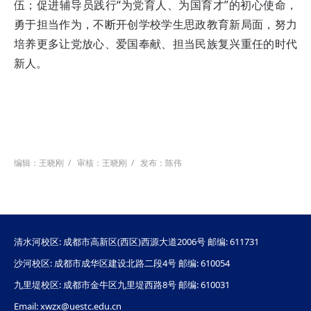
伍；促进辅导员践行“为党育人、为国育才”的初心使命，
勇于担当作为，不断开创学校学生思政教育新局面，努力
培养更多让党放心、爱国奉献、担当民族复兴重任的时代
新人。
编辑：王晓刚
/
审核：王晓刚
/
发布：陈伟
清水河校区: 成都市高新区(西区)西源大道2006号 邮编: 611731
沙河校区: 成都市成华区建设北路二段4号 邮编: 610054
九里堤校区: 成都市金牛区九里堤西路8号 邮编: 610031
Email: xwzx@uestc.edu.cn