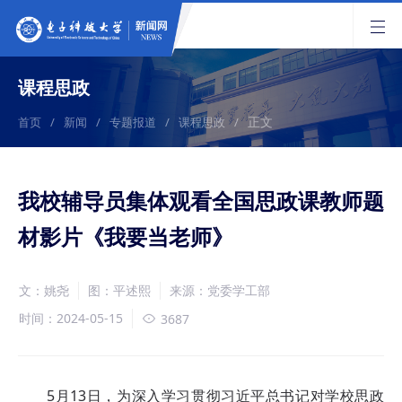
课程思政
正文
首页
/
新闻
/
专题报道
/
课程思政
/
我校辅导员集体观看全国思政课教师题
材影片《我要当老师》
文：姚尧
图：平述熙
来源：党委学工部
时间：2024-05-15
3687
5月13日，为深入学习贯彻习近平总书记对学校思政