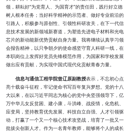
领，耕耘好“为党育人、为国育才”的责任田，践行好立德
树人根本任务；当好科学精神的示范者、做好专业前沿的
引路人，积极参与原创性、引领性科研攻关，在下一代信
息技术发展的新领域新赛道，为塑造先进电子材料和光电
芯片的新动能新优势贡献自身力量。我将继续认真学习领
会报告精神，以只争朝夕的使命感坚守育人科研一线，在
本职岗位上发挥好党员先锋模范作用，为国家和学校发展
做出应有贡献，为实现中国式现代化贡献青春力量。
信息与通信工程学院曾辽原副教授
表示，不忘初心点
亮十载奋斗征程，牢记使命书写百年复兴梦想。党的十八
大以来，在以习近平同志为核心的党中央坚强领导下，亿
万中华儿女反贫困、建小康，斗洪峰、战疫情，化危机、
应变局，坚持教育优先发展、科技自立自强、人才引领驱
动，打赢了一个又一个核心技术攻坚战，培育了一批又一
批拔尖创新人才。作为一名青年教师，能够将个人的成长