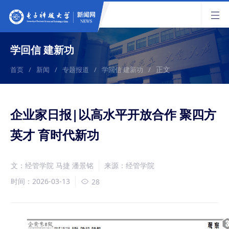
学回信 建新功
正文
首页
/
新闻
/
专题报道
/
学回信 建新功
/
企业家日报|以高水平开放合作 聚四方
英才 育时代新功
文：经管学院 马捷 潘景铭
来源：经管学院
时间：2026-03-13
28