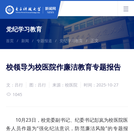
党纪学习教育
正文
首页
/
新闻
/
专题报道
/
党纪学习教育
/
校领导为校医院作廉洁教育专题报告
文：吕行
图：吕行
来源：校医院
时间：2025-10-27
1045
10月23日，校党委副书记、纪委书记彭岚为校医院医
务人员作题为“强化纪法意识，防范廉洁风险”的专题报