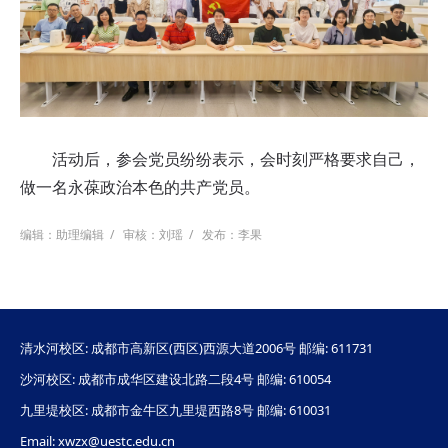
活动后，参会党员纷纷表示，会时刻严格要求自己，
做一名永葆政治本色的共产党员。
编辑：助理编辑
/
审核：刘瑶
/
发布：李果
清水河校区: 成都市高新区(西区)西源大道2006号 邮编: 611731
沙河校区: 成都市成华区建设北路二段4号 邮编: 610054
九里堤校区: 成都市金牛区九里堤西路8号 邮编: 610031
Email: xwzx@uestc.edu.cn