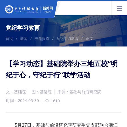
党纪学习教育
正文
首页
/
新闻
/
专题报道
/
党纪学习教育
/
【学习动态】基础院举办三地五校“明
纪于心，守纪于行”联学活动
文：基础院
图：基础院
来源：基础与前沿研究院
时间：2024-05-30
1610
5月27日，基础与前沿研究院研究生党支部联合浙江