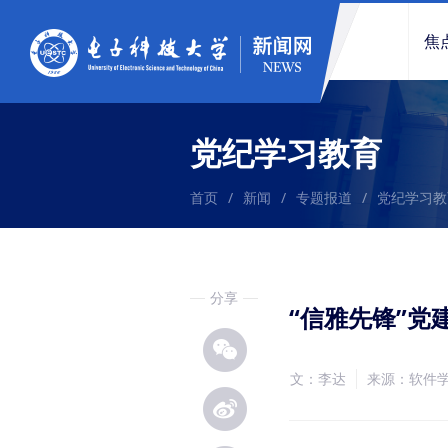
焦
党纪学习教育
首页
/
新闻
/
专题报道
/
党纪学习教
分享
“信雅先锋”
文：李达
来源：软件