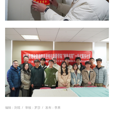
编辑：刘瑶
/
审核：罗莎
/
发布：李果