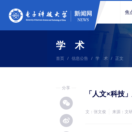
焦
学 术
首页
/
信息公告
/
学 术
/
正文
分享
「人文×科技
文：张文俊
来源：文