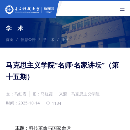
学 术
首页
/
信息公告
/
学 术
/
正文
马克思主义学院“名师·名家讲坛”（第
十五期）
文：马红霞
图：马红霞
来源：马克思主义学院
时间：2025-10-14
1134
主题：
科技革命与国家命运