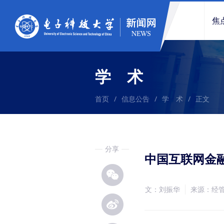
焦
学 术
首页
/
信息公告
/
学 术
/
正文
分享
中国互联网金
文：刘振华
来源：经