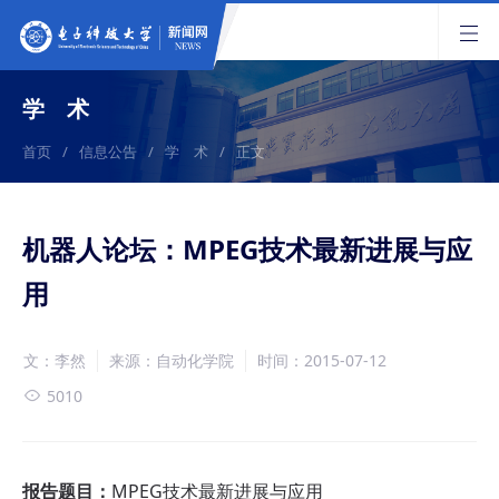
学 术
首页
/
信息公告
/
学 术
/
正文
机器人论坛：MPEG技术最新进展与应
用
文：李然
来源：自动化学院
时间：2015-07-12
5010
报告题目：
MPEG技术最新进展与应用