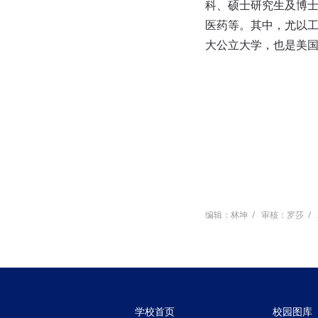
科、硕士研究生及博
医药等。其中，尤以
大公立大学，也是美
人力资
2015
编辑：林坤
/
审核：罗莎
/
学校首页
校园图库