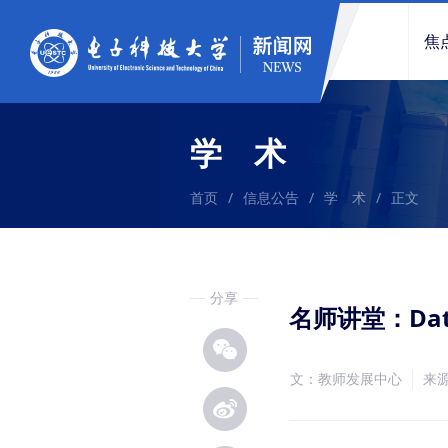
焦
学 术
首页
/
信息公告
/
学 术
/
正文
分享
名师讲堂：Data on
文：教师发展中心
来