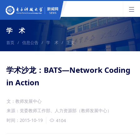
学 术
首页
/
信息公告
/
学 术
/
正文
学术沙龙：BATS—Network Coding
in Action
文：教师发展中心
来源：党委教师工作部、人力资源部（教师发展中心）
时间：2015-10-19
4104