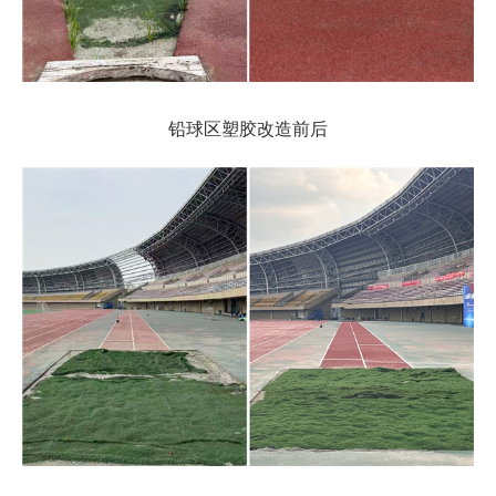
铅球区塑胶改造前后