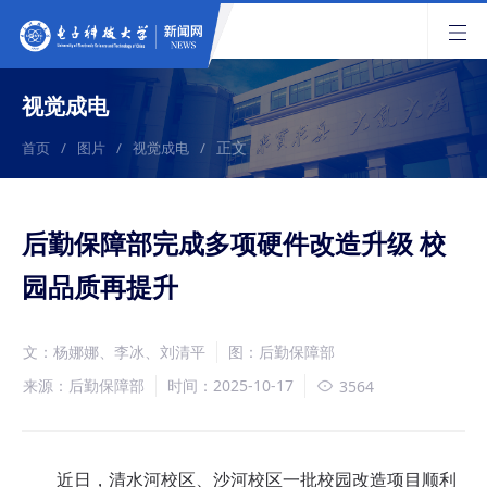
视觉成电
正文
首页
/
图片
/
视觉成电
/
后勤保障部完成多项硬件改造升级 校
园品质再提升
文：杨娜娜、李冰、刘清平
图：后勤保障部
来源：后勤保障部
时间：2025-10-17
3564
近日，清水河校区、沙河校区一批校园改造项目顺利