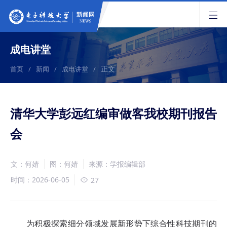
成电讲堂
正文
首页
/
新闻
/
成电讲堂
/
清华大学彭远红编审做客我校期刊报告
会
文：何婧
图：何婧
来源：学报编辑部
时间：2026-06-05
27
为积极探索细分领域发展新形势下综合性科技期刊的