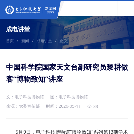
成电讲堂
正文
首页
/
新闻
/
成电讲堂
/
中国科学院国家天文台副研究员黎耕做
客“博物致知”讲座
文：电子科技博物馆
图：电子科技博物馆
来源：党委宣传部
时间：2026-05-11
33
5月9日，电子科技博物馆“博物致知”系列第13期学术