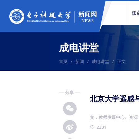
焦
成电讲堂
首页
/
新闻
/
成电讲堂
/
正文
分享
北京大学遥感
文：教师发展中心、资源
2331