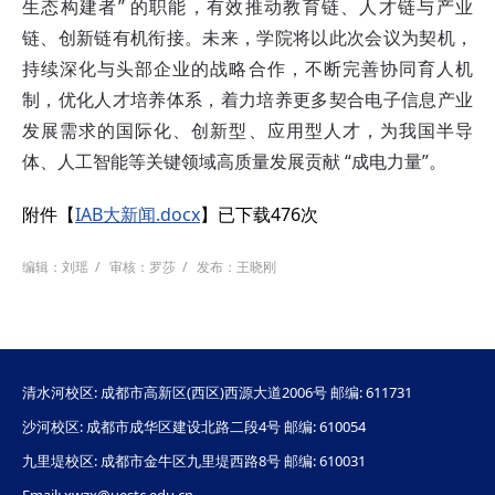
生态构建者” 的职能，有效推动教育链、人才链与产业
链、创新链有机衔接。未来，学院将以此次会议为契机，
持续深化与头部企业的战略合作，不断完善协同育人机
制，优化人才培养体系，着力培养更多契合电子信息产业
发展需求的国际化、创新型、应用型人才，为我国半导
体、人工智能等关键领域高质量发展贡献 “成电力量”。
附件【
IAB大新闻.docx
】已下载
476
次
编辑：刘瑶
/
审核：罗莎
/
发布：王晓刚
清水河校区: 成都市高新区(西区)西源大道2006号 邮编: 611731
沙河校区: 成都市成华区建设北路二段4号 邮编: 610054
九里堤校区: 成都市金牛区九里堤西路8号 邮编: 610031