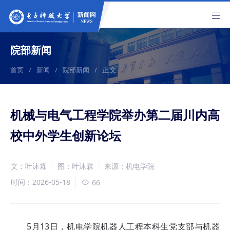
院部新闻
正文
首页
/
新闻
/
院部新闻
/
机械与电气工程学院举办第二届川内高
校中外学生创新论坛
文：叶沐霖
图：叶沐霖
来源：机电学院
时间：2026-05-18
66
5月13日，
机电学院机器人工程本科生党支部与机器