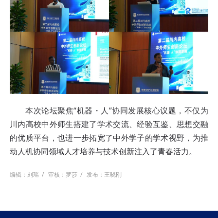
本次论坛聚焦“机器・人”协同发展核心议题，不仅为
川内高校中外师生搭建了学术交流、经验互鉴、思想交融
的优质平台，也进一步拓宽了中外学子的学术视野，为推
动人机协同领域人才培养与技术创新注入了青春活力。
编辑：刘瑶
/
审核：罗莎
/
发布：王晓刚