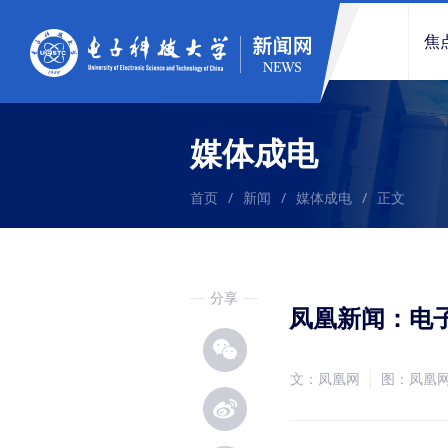
焦
媒体成电
首页
/
新闻
/
媒体成电
/
正文
分享
凤凰新闻：电
文：凤凰网
图：凤凰