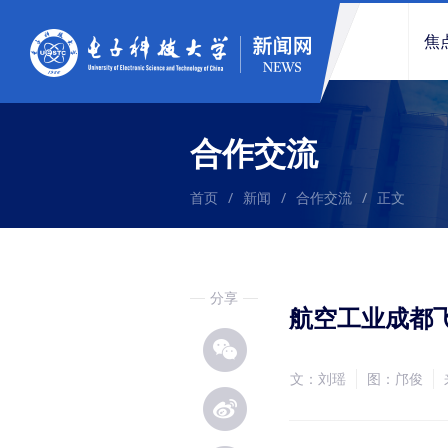
焦
合作交流
首页
/
新闻
/
合作交流
/
正文
分享
航空工业成都
文：刘瑶
图：邝俊