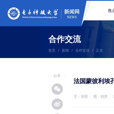
焦
合作交流
首页
/
新闻
/
合作交流
/
正文
分享
法国蒙彼利埃
文：胡景
图：胡景