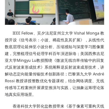
IEEE Fellow、宾夕法尼亚州立大学 Vishal Monga 教
授开设《信号表示：小波、稀疏性及其扩展》，从线性代
数底层理论延伸至小波分析、压缩感知与深度学习图像重
建，完整梳理信号处理学科百年演进脉络；美国西弗吉尼
亚大学Mingyu Lu教授围绕《微波无线功率传输中的回复
式反射波束形成技术》系统阐释逆反射波束成形技术，讲
解动态定向能量传输技术创新路径；巴黎第九大学 André
Rossi 教授讲授整数优化专题课程，结合网络调度、无线
传感等工程案例开展课堂推演与实践，让抽象运筹理论落
地真实应用场景。
香港科技大学郭化盐教授带来《基于像素可重构天线