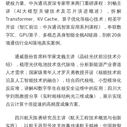
硬核力量。中兴通讯资深专家带来两门重磅课程：刘畅主
讲《AI大模型关键技术及芯片演进概述》，拆解
Transformer、KV Cache、算子优化等核心技术；程圣宇
开设《智汇前沿：中兴通讯智算应用系列课程》，串联数
字IC、GPU算子、多模态具身智能全栈AI链路，剖析20余
项通信行业AI落地真实案例。
通威股份首席科学家龙巍主讲《晶硅光伏前沿技术介
绍》，梳理光伏电池技术迭代脉络，分析新能源产业赛道
人才需求；国家级青年人才罗天勇教授开设《核能技术前
沿及人工智能技术的融合》，结合四代核电、小型模块化
反应堆，讲解AI数字孪生在核安全运维中的应用；四川大
学刘凯教授分享《实时相移结构光三维成像》，展示实现
点云计算十倍提速的高精度成像方案。
四川航天陈勇研究员主讲《航天工程技术概览与创新
实践》，以航天器型号攻关故事传递航天精神；中国散裂