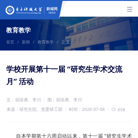
教育教学
正文
首页
/
新闻
/
教育教学
/
学校开展第十一届 “研究生学术交流
月” 活动
文：胡添勇、李川
图：胡添勇、李川
来源：研究生院、党委研工部
时间：2026-07-08
658
自本学期第十六周启动以来，第十一届 “研究生学术