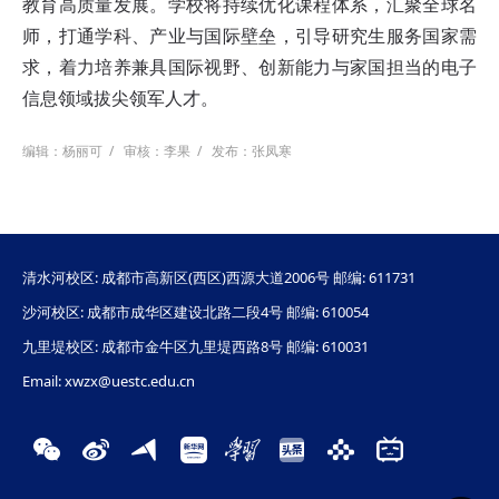
教育高质量发展。学校将持续优化课程体系，汇聚全球名
师，打通学科、产业与国际壁垒，引导研究生服务国家需
求，着力培养兼具国际视野、创新能力与家国担当的电子
信息领域拔尖领军人才。
编辑：杨丽可
/
审核：李果
/
发布：张凤寒
清水河校区: 成都市高新区(西区)西源大道2006号 邮编: 611731
沙河校区: 成都市成华区建设北路二段4号 邮编: 610054
九里堤校区: 成都市金牛区九里堤西路8号 邮编: 610031
Email: xwzx@uestc.edu.cn