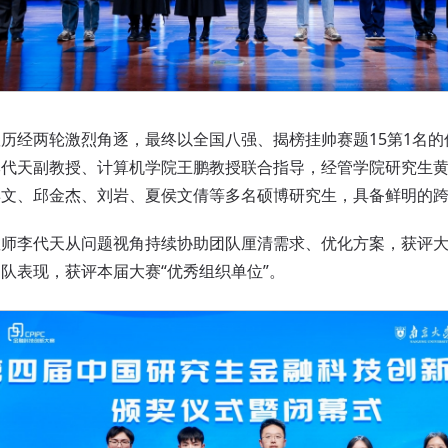
经两轮激烈角逐，最终以全国八强、揭榜挂帅赛题15第1名的
李代天副教授、计算机学院王鹏教授联合指导，经管学院研究生
博文、邱金杰、刘岩、夏侯文倩等多名硕博研究生，具备鲜明的
李代天从问题视角持续协助团队厘清需求、优化方案，获评大赛
队表现，获评本届大赛“优秀组织单位”。