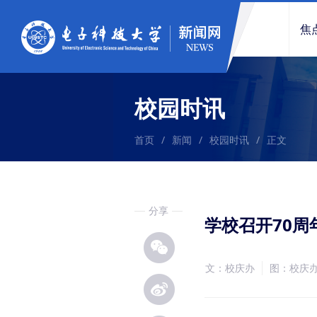
焦
校园时讯
首页
/
新闻
/
校园时讯
/
正文
分享
学校召开70
文：校庆办
图：校庆