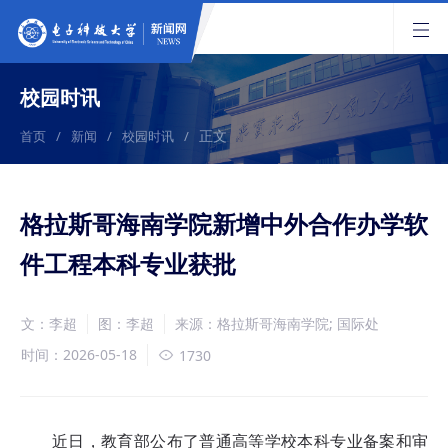
校园时讯
正文
首页
/
新闻
/
校园时讯
/
格拉斯哥海南学院新增中外合作办学软
件工程本科专业获批
文：李超
图：李超
来源：格拉斯哥海南学院; 国际处
时间：2026-05-18
1730
近日，教育部公布了普通高等学校本科专业备案和审