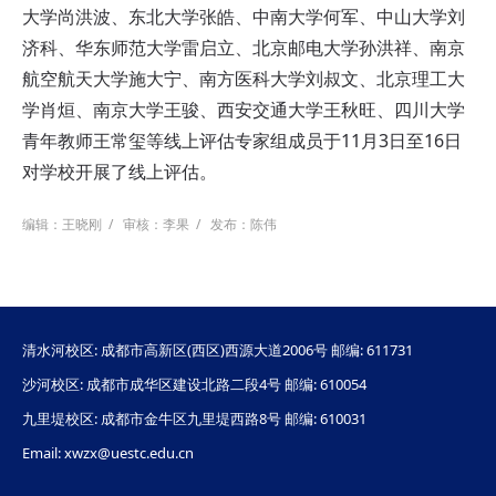
大学尚洪波、东北大学张皓、中南大学何军、中山大学刘
济科、华东师范大学雷启立、北京邮电大学孙洪祥、南京
航空航天大学施大宁、南方医科大学刘叔文、北京理工大
学肖烜、南京大学王骏、西安交通大学王秋旺、四川大学
青年教师王常玺等线上评估专家组成员于11月3日至16日
对学校开展了线上评估。
编辑：王晓刚
/
审核：李果
/
发布：陈伟
清水河校区: 成都市高新区(西区)西源大道2006号 邮编: 611731
沙河校区: 成都市成华区建设北路二段4号 邮编: 610054
九里堤校区: 成都市金牛区九里堤西路8号 邮编: 610031
Email: xwzx@uestc.edu.cn