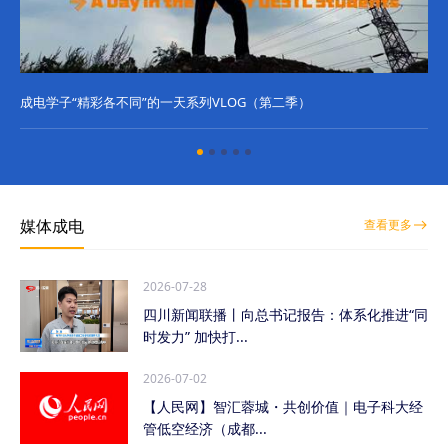
成电学子“精彩各不同”的一天系列VLOG（第二季）
成
媒体成电
查看更多
2026-07-28
四川新闻联播丨向总书记报告：体系化推进“同
时发力” 加快打...
2026-07-02
【人民网】智汇蓉城・共创价值｜电子科大经
管低空经济（成都...