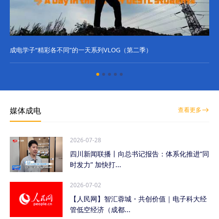
成电学子“精彩各不同”的一天系列VLOG（第二季）
成
媒体成电
查看更多
2026-07-28
四川新闻联播丨向总书记报告：体系化推进“同
时发力” 加快打...
2026-07-02
【人民网】智汇蓉城・共创价值｜电子科大经
管低空经济（成都...