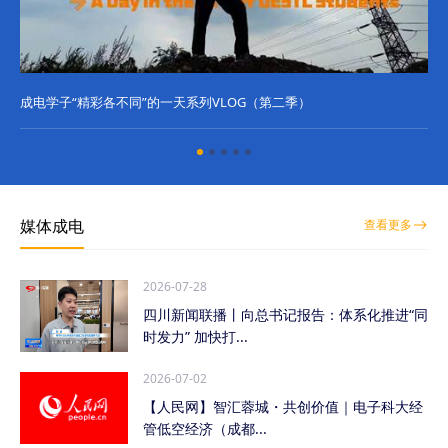
成电学子“精彩各不同”的一天系列VLOG（第二季）
成
媒体成电
查看更多
2026-07-28
四川新闻联播丨向总书记报告：体系化推进“同
时发力” 加快打...
2026-07-02
【人民网】智汇蓉城・共创价值｜电子科大经
管低空经济（成都...