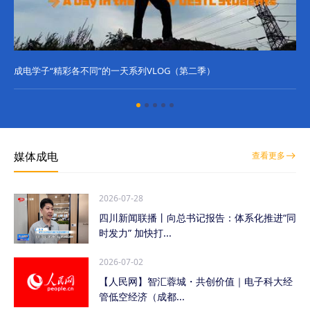
成电学子“精彩各不同”的一天系列VLOG（第二季）
成
媒体成电
查看更多
2026-07-28
四川新闻联播丨向总书记报告：体系化推进“同
时发力” 加快打...
2026-07-02
【人民网】智汇蓉城・共创价值｜电子科大经
管低空经济（成都...