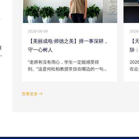
江
2026-06-09
2026
【美丽成电·师德之美】择一事深耕，
【
模
守一心树人
陟：
家
“老师有没有用心，学生一定能感受得
20
到。”这是何松柏教授常挂在嘴边的一句
在众
话。这位土生土长的成电人，从1991级光
学院
电五系的学子一路走来，二十余年间，深
磁场
耕“模拟电路基础”“电路分析与电子线路”等
空天
查看更多
工科核心课程...
钻研的