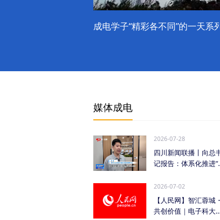
成电学子“精彩各不同”的一天系列
媒体成电
2026-07-28
四川新闻联播丨向总
记报告：体系化推进“
时发力” 加快打...
2026-07-02
【人民网】智汇蓉城
共创价值｜电子科大