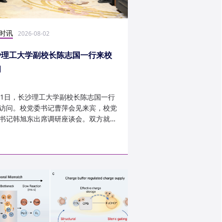
时讯
科研学术
2026-08-02
2026-07-30
沙理工大学副校长陈志国一行来校
计算机学院鲁力教授
问
MICRO 2026录用
31日，长沙理工大学副校长陈志国一行
近日，第59届IEEE/A
访问。校党委书记曹萍会见来宾，校党
讨会（The 59th IEEE/
书记韩旭东出席调研座谈会。双方就学
InternationalSymposi
设、人才培养等深入交...
Microarchitecture
论文录用结果。我...