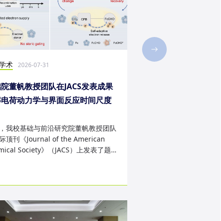
学术
社会实践
2026-07-31
2026-07-28
院董帆教授团队在JACS发表成果
2026年第二十三届“
解电荷动力学与界面反应时间尺度
西班牙内布里哈大学
配难题
成
，我校基础与前沿研究院董帆教授团队
近日，我校第二十三届“
顶刊《Journal of the American
学生赴西班牙内布里哈
mical Society》（JACS）上发表了题
天的暑期交流项目。该
art Charge Buffer-Mod...
习、前沿科技实战、文..