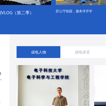
匠心守校园，服务伴开学
VLOG（第二季）
成电学子“精彩各不同”的一天
成电人物
成电讲堂
书
同
・
经