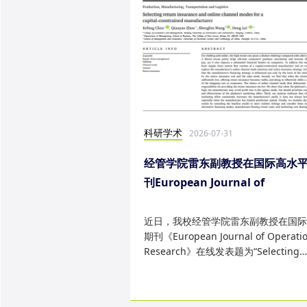
科研学术
2026-07-31
经管学院雷东副教授在国际高水
刊European Journal of
Operational Research发表研
果
近日，我校经管学院雷东副教授在国际
期刊《European Journal of Operatio
Research》在线发表题为“Selecting
return insurance and online ...