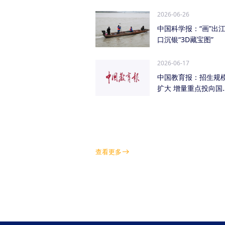
管低空经济（成都...
2026-06-26
中国科学报：“画”出
口沉银“3D藏宝图”
2026-06-17
中国教育报：招生规
扩大 增量重点投向国
急需紧缺学科领域
查看更多