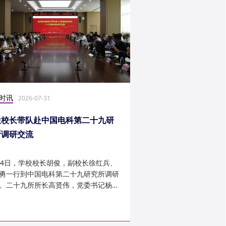
时讯
社会实践
2026-07-31
2026-07-27
俊校长带队赴中国电科第二十九研
光电学子赴康定开展
所调研交流
24日，学校校长胡俊，副校长徐红兵、
光电科学与工程学院光
勇一行到中国电科第二十九研究所调研
研究生第一党支部、信
。二十九所所长高贤伟，党委书记杨建
究生第二党支部组建“康
副所长孟建、袁琦莉、...
于 7 月 14 日至 7 月 ...