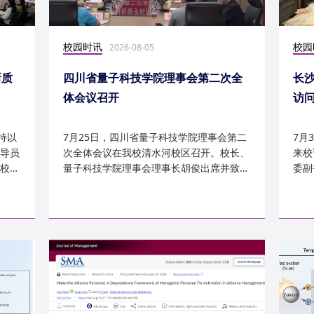
校园时讯
校园
2026-08-05
新质
四川省量子科技学院理事会第二次全
长
体会议召开
访
持以
7月25日，四川省量子科技学院理事会第二
7月
导员
次全体会议在我校清水河校区召开。校长、
来校
校
量子科技学院理事会理事长胡俊出席并致
委副
辞。校党委副书记、副校长李...
科建