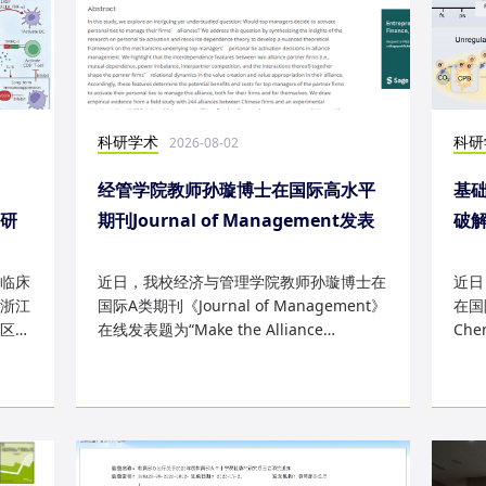
科研学术
科研
2026-08-02
经管学院教师孙璇博士在国际高水平
基础
表研
期刊Journal of Management发表
破
研究成果
失
临床
近日，我校经济与管理学院教师孙璇博士在
近日
浙江
国际A类期刊《Journal of Management》
在国际
区
在线发表题为“Make the Alliance
Che
Personal: A Dependence Framewor...
为“Sm