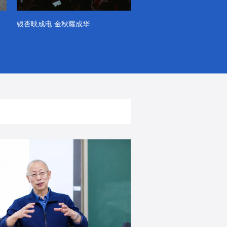
银杏映成电 金秋耀成华
系列VLOG（第一季）
出彩！春天里！