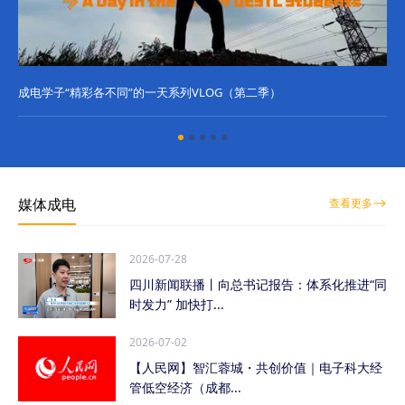
成电学子“精彩各不同”的一天系列VLOG（第二季）
成
媒体成电
查看更多
2026-07-28
四川新闻联播丨向总书记报告：体系化推进“同
时发力” 加快打...
2026-07-02
【人民网】智汇蓉城・共创价值｜电子科大经
管低空经济（成都...