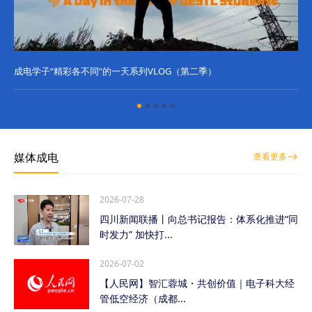
成电学子“精彩各不同”的一天系列VLOG（第二季）
成
媒体成电
查看更多
2026-07-28
四川新闻联播丨向总书记报告：体系化推进“同
时发力” 加快打...
2026-07-02
【人民网】智汇蓉城・共创价值｜电子科大经
管低空经济（成都...