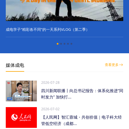
成电学子“精彩各不同”的一天系列VLOG（第二季）
成
媒体成电
查看更多
2026-07-28
四川新闻联播丨向总书记报告：体系化推进“同
时发力” 加快打...
2026-07-02
【人民网】智汇蓉城・共创价值｜电子科大经
管低空经济（成都...