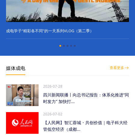
成电学子“精彩各不同”的一天系列VLOG（第二季）
成
媒体成电
查看更多
2026-07-28
四川新闻联播丨向总书记报告：体系化推进“同
时发力” 加快打...
2026-07-02
【人民网】智汇蓉城・共创价值｜电子科大经
管低空经济（成都...