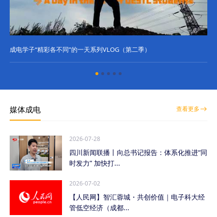
成电学子“精彩各不同”的一天系列VLOG（第二季）
成
媒体成电
查看更多
2026-07-28
四川新闻联播丨向总书记报告：体系化推进“同
时发力” 加快打...
2026-07-02
【人民网】智汇蓉城・共创价值｜电子科大经
管低空经济（成都...