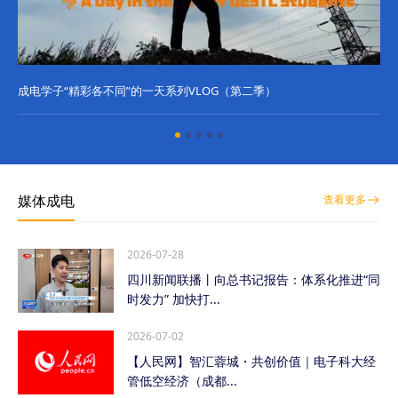
成电学子“精彩各不同”的一天系列VLOG（第二季）
成
媒体成电
查看更多
2026-07-28
四川新闻联播丨向总书记报告：体系化推进“同
时发力” 加快打...
2026-07-02
【人民网】智汇蓉城・共创价值｜电子科大经
管低空经济（成都...